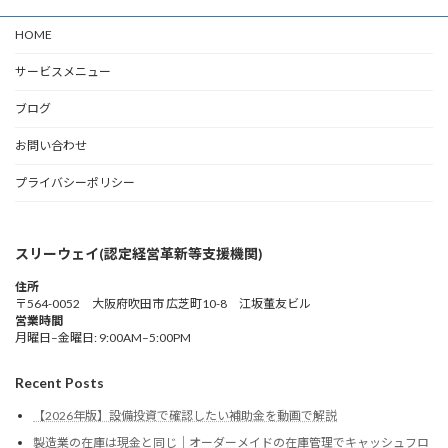
HOME
サービスメニュー
ブログ
お問い合わせ
プライバシーポリシー
スリーウェイ(認定経営革新等支援機関)
住所
〒564-0052 大阪府吹田市 広芝町10-8 江坂董友ビル
営業時間
月曜日–金曜日: 9:00AM–5:00PM
Recent Posts
【2026年版】設備投資で確認したい補助金を動画で解説
製造業の在庫は現金と同じ｜オーダーメイドの在庫管理でキャッシュフロ