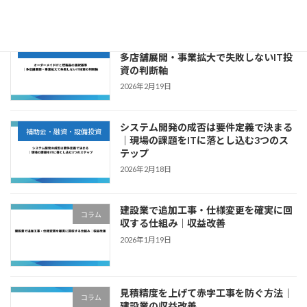
2026年2月21日
オーダーメイドITと既製品の選択基準｜
補助金・融資・設備投資
多店舗展開・事業拡大で失敗しないIT投
資の判断軸
2026年2月19日
システム開発の成否は要件定義で決まる
補助金・融資・設備投資
｜現場の課題をITに落とし込む3つのス
テップ
2026年2月18日
建設業で追加工事・仕様変更を確実に回
コラム
収する仕組み｜収益改善
2026年1月19日
見積精度を上げて赤字工事を防ぐ方法｜
コラム
建設業の収益改善