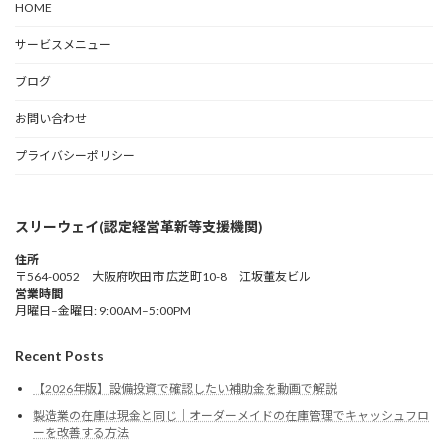
HOME
サービスメニュー
ブログ
お問い合わせ
プライバシーポリシー
スリーウェイ(認定経営革新等支援機関)
住所
〒564-0052 大阪府吹田市 広芝町10-8 江坂董友ビル
営業時間
月曜日–金曜日: 9:00AM–5:00PM
Recent Posts
【2026年版】設備投資で確認したい補助金を動画で解説
製造業の在庫は現金と同じ｜オーダーメイドの在庫管理でキャッシュフロ
ーを改善する方法