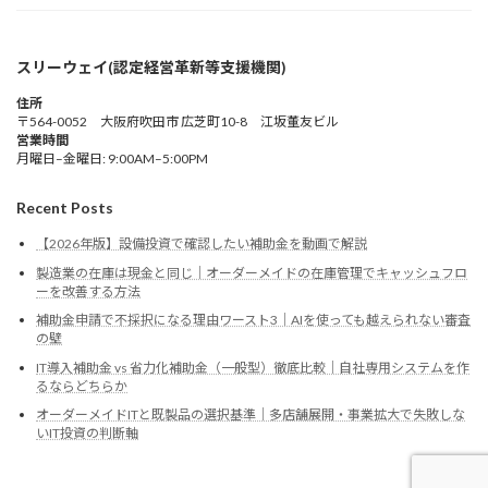
スリーウェイ(認定経営革新等支援機関)
住所
〒564-0052 大阪府吹田市 広芝町10-8 江坂董友ビル
営業時間
月曜日–金曜日: 9:00AM–5:00PM
Recent Posts
【2026年版】設備投資で確認したい補助金を動画で解説
製造業の在庫は現金と同じ｜オーダーメイドの在庫管理でキャッシュフロ
ーを改善する方法
補助金申請で不採択になる理由ワースト3｜AIを使っても越えられない審査
の壁
IT導入補助金 vs 省力化補助金（一般型）徹底比較｜自社専用システムを作
るならどちらか
オーダーメイドITと既製品の選択基準｜多店舗展開・事業拡大で失敗しな
いIT投資の判断軸