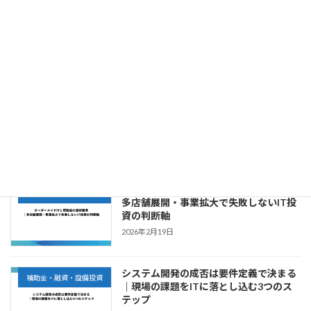
補助金申請で不採択になる理由ワースト
補助金・融資・設備投資
3｜AIを使っても越えられない審査の壁
2026年2月23日
IT導入補助金 vs 省力化補助金（一般
補助金・融資・設備投資
型）徹底比較｜自社専用システムを作る
ならどちらか
2026年2月21日
オーダーメイドITと既製品の選択基準｜
補助金・融資・設備投資
多店舗展開・事業拡大で失敗しないIT投
資の判断軸
2026年2月19日
システム開発の成否は要件定義で決まる
補助金・融資・設備投資
｜現場の課題をITに落とし込む3つのス
テップ