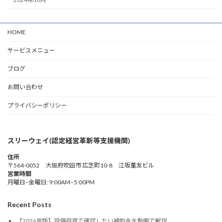
HOME
サービスメニュー
ブログ
お問い合わせ
プライバシーポリシー
スリーウェイ(認定経営革新等支援機関)
住所
〒564-0052 大阪府吹田市 広芝町10-8 江坂董友ビル
営業時間
月曜日–金曜日: 9:00AM–5:00PM
Recent Posts
【2026年版】設備投資で確認したい補助金を動画で解説